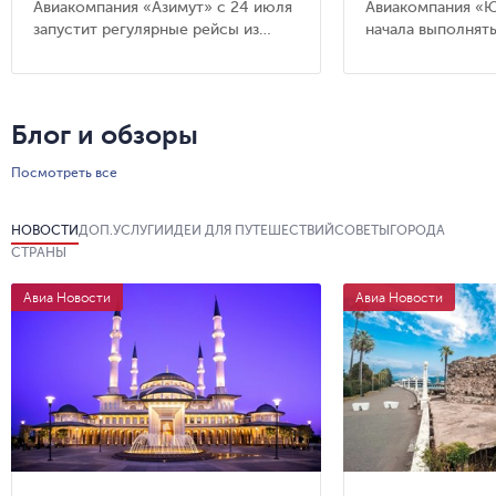
Авиакомпания «Азимут» с 24 июля
Авиакомпания «Ю
запустит регулярные рейсы из
начала выполнять
московского аэропорта «Внуково»
в Фергану (Узбеки
в Петрозаводск, расположенный в
Карелии.
Блог и обзоры
Посмотреть все
НОВОСТИ
ДОП.УСЛУГИ
ИДЕИ ДЛЯ ПУТЕШЕСТВИЙ
СОВЕТЫ
ГОРОДА
СТРАНЫ
Авиа Новости
Авиа Новости