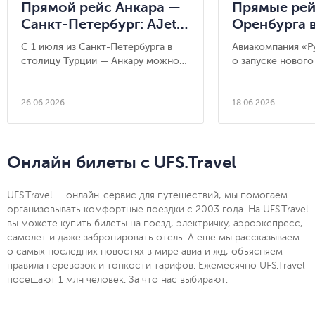
Прямой рейс Анкара —
Прямые рей
Санкт-Петербург: AJet
Оренбурга 
запускает новые
запускает
С 1 июля из Санкт-Петербурга в
Авиакомпания «Р
авиарейсы из столицы
авиакомпа
столицу Турции — Анкару можно
о запуске нового
Турции
«РусЛайн»
будет летать без пересадок.
между Оренбурго
Авиакомпания AJet запускает
прямые рейсы.
26.06.2026
18.06.2026
Онлайн билеты с UFS.Travel
UFS.Travel — онлайн-сервис для путешествий, мы помогаем
организовывать комфортные поездки с 2003 года. На UFS.Travel
вы можете купить билеты на поезд, электричку, аэроэкспресс,
самолет и даже забронировать отель. А еще мы рассказываем
о самых последних новостях в мире авиа и жд, объясняем
правила перевозок и тонкости тарифов. Ежемесячно UFS.Travel
посещают 1 млн человек. За что нас выбирают: