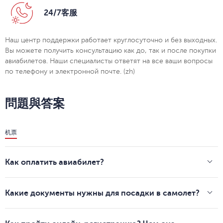
24/7客服
Наш центр поддержки работает круглосуточно и без выходных.
Вы можете получить консультацию как до, так и после покупки
авиабилетов. Наши специалисты ответят на все ваши вопросы
по телефону и электронной почте. (zh)
問題與答案
机票
Как оплатить авиабилет?
Мы принимаем к оплате банковские карты международных
платежных систем Visa, MasterCard, Maestro, национальной
Какие документы нужны для посадки в самолет?
платежной системы «Мир».
Для путешествия по России — документ, удостоверяющий
При оплате нужно указать:
личность пассажира и посадочный талон. Отправляясь