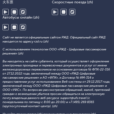
火车票
Скоростные поезда (zh)
Автобусы онлайн (zh)
Сайт не является официальным сайтом РЖД. Официальный сайт РЖД
находится по адресу rzd.ru (zh)
С использованием технологии ООО «РЖД - Цифровые пассажирские
решения» (zh)
Вы находитесь на сайте субагента, который осуществляет оформление
электронных проездных и перевозочных документов и услуг от имени
железнодорожных перевозчиков на основании договора № ФПК-22-316
от 27.12.2022 года, заключенный между ООО «РЖД-Цифровые
пассажирские решения» и АО «ФПК», и Договор № ИМ-314 о
предоставлении услуг использованием Веб-системы от 29.12.2017 года,
заключенный между ООО «РЖД-Цифровые пассажирские решения» и
ООО «УФС». По вопросам рассмотрения обращений, жалоб, претензий
граждан о возмещении убытков просим обращаться на электронную
почту владельца данного веб-ресурса: support@ufs.travel (с
понедельника по пятницу с 8:00 до 20:00) и +7 (495) 269 8365
(круглосуточный контакт-центр). (zh)
На сайте применяются (zh)
рекомендательные технологии (zh)
.