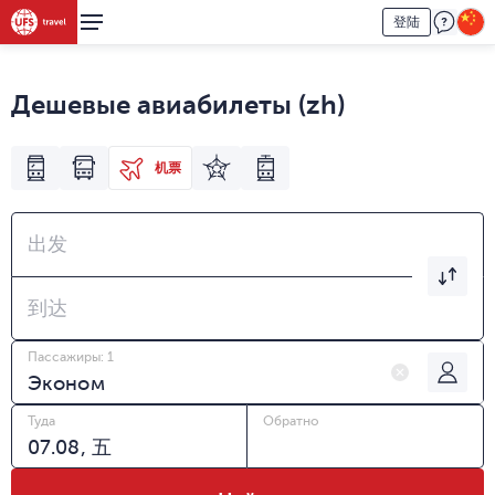
登陆
Дешевые авиабилеты (zh)
机票
出发
到达
Пассажиры: 1
Туда
Обратно