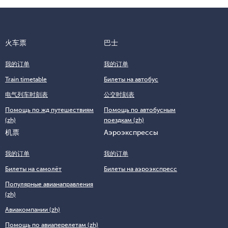
бронирования, состоящий из комбинации цифр и латинских
приобретен билет.
Если ребенок выезжает за пределы России с одним законным
букв или номер билета, состоящий из 13 цифр и фамилию
представителем, от второго не нужно получать согласие.
пассажира.
Отсутствие такого документа не считается запретом на выезд.
Другой вариант — позвонить в службу поддержки
火车票
巴士
Иногда согласие от законного представителя требуется для
авиаперевозчика.
оформления визы. Уточнить информацию можно в консульстве
我的订单
我的订单
или визовом центре страны, которую собирается посетить
ребёнок.
Train timetable
Билеты на автобус
Если один из законных представителей оформил согласие на
电气列车时刻表
公交时刻表
выезд ребенка с другим сопровождающим, например
Помощь по жд путешествиям
Помощь по автобусным
тренером или родственником, этого достаточно для
(zh)
поездкам (zh)
пересечения границы.
机票
Аэроэкспрессы
我的订单
我的订单
Билеты на самолёт
Билеты на аэроэкспресс
Популярные авианаправления
(zh)
Авиакомпании (zh)
Помощь по авиаперелетам (zh)