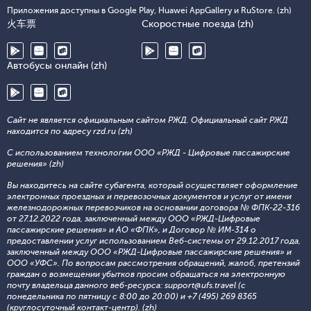
Приложения доступны в Google Play, Huawei AppGallery и RuStore. (zh)
火车票
Скоростные поезда (zh)
Автобусы онлайн (zh)
Сайт не является официальным сайтом РЖД. Официальный сайт РЖД
находится по адресу rzd.ru (zh)
С использованием технологии ООО «РЖД - Цифровые пассажирские
решения» (zh)
Вы находитесь на сайте субагента, который осуществляет оформление
электронных проездных и перевозочных документов и услуг от имени
железнодорожных перевозчиков на основании договора № ФПК-22-316
от 27.12.2022 года, заключенный между ООО «РЖД-Цифровые
пассажирские решения» и АО «ФПК», и Договор № ИМ-314 о
предоставлении услуг использованием Веб-системы от 29.12.2017 года,
заключенный между ООО «РЖД-Цифровые пассажирские решения» и
ООО «УФС». По вопросам рассмотрения обращений, жалоб, претензий
граждан о возмещении убытков просим обращаться на электронную
почту владельца данного веб-ресурса: support@ufs.travel (с
понедельника по пятницу с 8:00 до 20:00) и +7 (495) 269 8365
(круглосуточный контакт-центр). (zh)