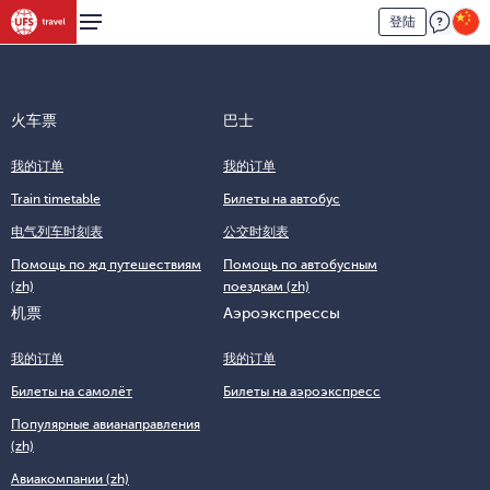
登陆
火车票
巴士
我的订单
我的订单
Train timetable
Билеты на автобус
电气列车时刻表
公交时刻表
Помощь по жд путешествиям
Помощь по автобусным
(zh)
поездкам (zh)
机票
Аэроэкспрессы
我的订单
我的订单
Билеты на самолёт
Билеты на аэроэкспресс
Популярные авианаправления
(zh)
Авиакомпании (zh)