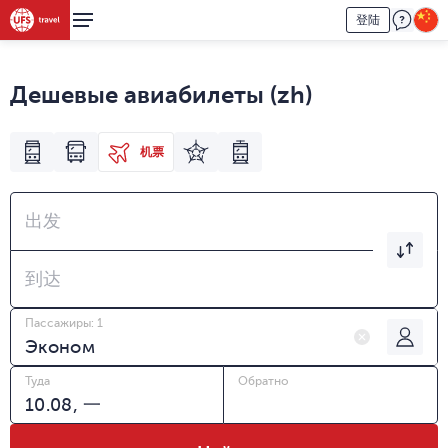
登陆
Дешевые авиабилеты (zh)
机票
出发
到达
Пассажиры: 1
Туда
Обратно