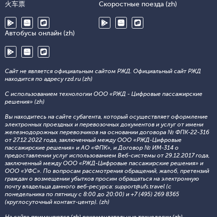
火车票
Скоростные поезда (zh)
Автобусы онлайн (zh)
Сайт не является официальным сайтом РЖД. Официальный сайт РЖД
находится по адресу rzd.ru (zh)
С использованием технологии ООО «РЖД - Цифровые пассажирские
решения» (zh)
Вы находитесь на сайте субагента, который осуществляет оформление
электронных проездных и перевозочных документов и услуг от имени
железнодорожных перевозчиков на основании договора № ФПК-22-316
от 27.12.2022 года, заключенный между ООО «РЖД-Цифровые
пассажирские решения» и АО «ФПК», и Договор № ИМ-314 о
предоставлении услуг использованием Веб-системы от 29.12.2017 года,
заключенный между ООО «РЖД-Цифровые пассажирские решения» и
ООО «УФС». По вопросам рассмотрения обращений, жалоб, претензий
граждан о возмещении убытков просим обращаться на электронную
почту владельца данного веб-ресурса: support@ufs.travel (с
понедельника по пятницу с 8:00 до 20:00) и +7 (495) 269 8365
(круглосуточный контакт-центр). (zh)
На сайте применяются (zh)
рекомендательные технологии (zh)
.