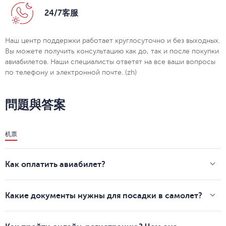
24/7客服
Наш центр поддержки работает круглосуточно и без выходных.
Вы можете получить консультацию как до, так и после покупки
авиабилетов. Наши специалисты ответят на все ваши вопросы
по телефону и электронной почте. (zh)
問題與答案
机票
Как оплатить авиабилет?
Мы принимаем к оплате банковские карты международных
платежных систем Visa, MasterCard, Maestro, национальной
Какие документы нужны для посадки в самолет?
платежной системы «Мир».
Для путешествия по России — документ, удостоверяющий
При оплате нужно указать:
личность пассажира и посадочный талон. Отправляясь