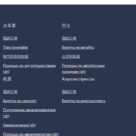
бронирования, состоящий из комбинации цифр и латинских
приобретен билет.
Если ребенок выезжает за пределы России с одним законным
букв или номер билета, состоящий из 13 цифр и фамилию
представителем, от второго не нужно получать согласие.
пассажира.
Отсутствие такого документа не считается запретом на выезд.
Другой вариант — позвонить в службу поддержки
火车票
巴士
Иногда согласие от законного представителя требуется для
авиаперевозчика.
оформления визы. Уточнить информацию можно в консульстве
我的订单
我的订单
или визовом центре страны, которую собирается посетить
ребёнок.
Train timetable
Билеты на автобус
Если один из законных представителей оформил согласие на
电气列车时刻表
公交时刻表
выезд ребенка с другим сопровождающим, например
Помощь по жд путешествиям
Помощь по автобусным
тренером или родственником, этого достаточно для
(zh)
поездкам (zh)
пересечения границы.
机票
Аэроэкспрессы
我的订单
我的订单
Билеты на самолёт
Билеты на аэроэкспресс
Популярные авианаправления
(zh)
Авиакомпании (zh)
Помощь по авиаперелетам (zh)